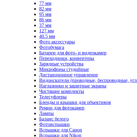
77 мм
82 мм
95 мм
86 мм
37 мм
127 мм
40.5 мм
Фото аксессуары
Фотобумага
Батареи для фото- и видеокамер
Переходники, конвертеры
Зарядные устройства
Микрофоны студийные
Дистанционное управление
Видоискатели (проводные, беспроводные, угл
Наглазники и защитные экраны
Чистящие комплекты
Телесуфлеры
Бленды и крышки для объективов
Ремни для фотокамер
Лампы
Баланс белого
Фотовспышки
Вспышки для Canon
Вспышки для Nikon