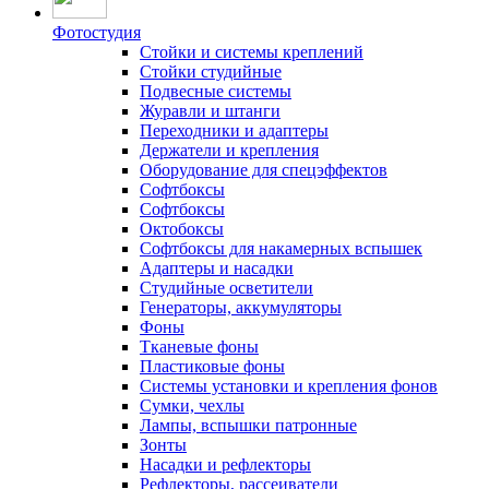
Фотостудия
Стойки и системы креплений
Стойки студийные
Подвесные системы
Журавли и штанги
Переходники и адаптеры
Держатели и крепления
Оборудование для спецэффектов
Софтбоксы
Софтбоксы
Октобоксы
Софтбоксы для накамерных вспышек
Адаптеры и насадки
Студийные осветители
Генераторы, аккумуляторы
Фоны
Тканевые фоны
Пластиковые фоны
Системы установки и крепления фонов
Сумки, чехлы
Лампы, вспышки патронные
Зонты
Насадки и рефлекторы
Рефлекторы, рассеиватели