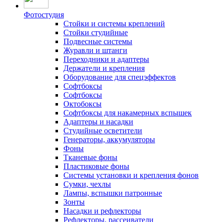
Фотостудия
Стойки и системы креплений
Стойки студийные
Подвесные системы
Журавли и штанги
Переходники и адаптеры
Держатели и крепления
Оборудование для спецэффектов
Софтбоксы
Софтбоксы
Октобоксы
Софтбоксы для накамерных вспышек
Адаптеры и насадки
Студийные осветители
Генераторы, аккумуляторы
Фоны
Тканевые фоны
Пластиковые фоны
Системы установки и крепления фонов
Сумки, чехлы
Лампы, вспышки патронные
Зонты
Насадки и рефлекторы
Рефлекторы, рассеиватели