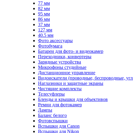
77 мм
82 мм
95 мм
86 мм
37 мм
127 мм
40.5 мм
Фото аксессуары
Фотобумага
Батареи для фото- и видеокамер
Переходники, конвертеры
Зарядные устройства
Микрофоны студийные
Дистанционное управление
Видоискатели (проводные, беспроводные, угл
Наглазники и защитные экраны
Чистящие комплекты
Телесуфлеры
Бленды и крышки для объективов
Ремни для фотокамер
Лампы
Баланс белого
Фотовспышки
Вспышки для Canon
Вспышки для Nikon