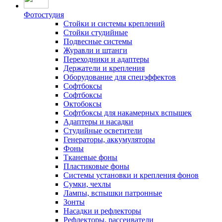
Фотостудия
Стойки и системы креплений
Стойки студийные
Подвесные системы
Журавли и штанги
Переходники и адаптеры
Держатели и крепления
Оборудование для спецэффектов
Софтбоксы
Софтбоксы
Октобоксы
Софтбоксы для накамерных вспышек
Адаптеры и насадки
Студийные осветители
Генераторы, аккумуляторы
Фоны
Тканевые фоны
Пластиковые фоны
Системы установки и крепления фонов
Сумки, чехлы
Лампы, вспышки патронные
Зонты
Насадки и рефлекторы
Рефлекторы, рассеиватели