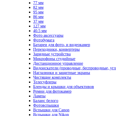
77 мм
82 мм
95 мм
86 мм
37 мм
127 мм
40.5 мм
Фото аксессуары
Фотобумага
Батареи для фото- и видеокамер
Переходники, конвертеры
Зарядные устройства
Микрофоны студийные
Дистанционное управление
Видоискатели (проводные, беспроводные, угл
Наглазники и защитные экраны
Чистящие комплекты
Телесуфлеры
Бленды и крышки для объективов
Ремни для фотокамер
Лампы
Баланс белого
Фотовспышки
Вспышки для Canon
Вспышки для Nikon