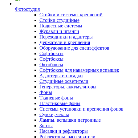
Фотостудия
Стойки и системы креплений
Стойки студийные
Подвесные системы
Журавли и штанги
Переходники и адаптеры
Держатели и крепления
Оборудование для спецэффектов
Софтбоксы
Софтбоксы
Октобоксы
Софтбоксы для накамерных вспышек
Адаптеры и насадки
Студийные осветители
Генераторы, аккумуляторы
Фоны
Тканевые фоны
Пластиковые фоны
Системы установки и крепления фонов
Сумки, чехлы
Лампы, вспышки патронные
Зонты
Насадки и рефлекторы
Рефлекторы, рассеиватели