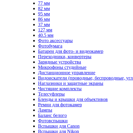
77 мм
82 мм
95 мм
86 мм
37 мм
127 мм
40.5 мм
Фото аксессуары
Фотобумага
Батареи для фото- и видеокамер
Переходники, конвертеры
Зарядные устройства
Микрофоны студийные
Дистанционное управление
Видоискатели (проводные, беспроводные, угл
Наглазники и защитные экраны
Чистящие комплекты
Телесуфлеры
Бленды и крышки для объективов
Ремни для фотокамер
Лампы
Баланс белого
Фотовспышки
Вспышки для Canon
Вспышки для Nikon