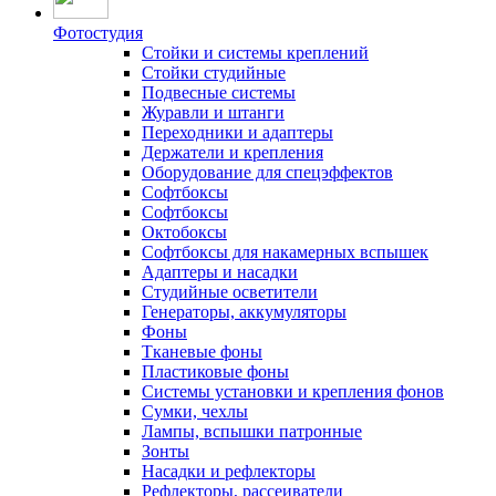
Фотостудия
Стойки и системы креплений
Стойки студийные
Подвесные системы
Журавли и штанги
Переходники и адаптеры
Держатели и крепления
Оборудование для спецэффектов
Софтбоксы
Софтбоксы
Октобоксы
Софтбоксы для накамерных вспышек
Адаптеры и насадки
Студийные осветители
Генераторы, аккумуляторы
Фоны
Тканевые фоны
Пластиковые фоны
Системы установки и крепления фонов
Сумки, чехлы
Лампы, вспышки патронные
Зонты
Насадки и рефлекторы
Рефлекторы, рассеиватели