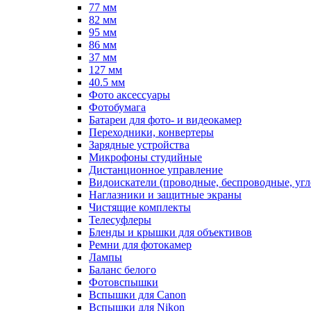
77 мм
82 мм
95 мм
86 мм
37 мм
127 мм
40.5 мм
Фото аксессуары
Фотобумага
Батареи для фото- и видеокамер
Переходники, конвертеры
Зарядные устройства
Микрофоны студийные
Дистанционное управление
Видоискатели (проводные, беспроводные, угл
Наглазники и защитные экраны
Чистящие комплекты
Телесуфлеры
Бленды и крышки для объективов
Ремни для фотокамер
Лампы
Баланс белого
Фотовспышки
Вспышки для Canon
Вспышки для Nikon