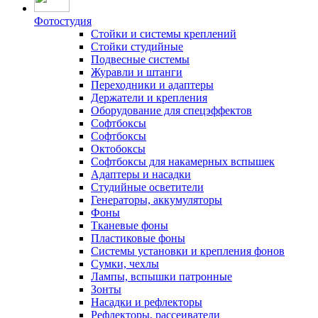
Фотостудия
Стойки и системы креплений
Стойки студийные
Подвесные системы
Журавли и штанги
Переходники и адаптеры
Держатели и крепления
Оборудование для спецэффектов
Софтбоксы
Софтбоксы
Октобоксы
Софтбоксы для накамерных вспышек
Адаптеры и насадки
Студийные осветители
Генераторы, аккумуляторы
Фоны
Тканевые фоны
Пластиковые фоны
Системы установки и крепления фонов
Сумки, чехлы
Лампы, вспышки патронные
Зонты
Насадки и рефлекторы
Рефлекторы, рассеиватели