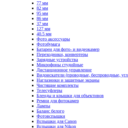
77 мм
82 мм
95 мм
86 мм
37 мм
127 мм
40.5 мм
Фото аксессуары
Фотобумага
Батареи для фото- и видеокамер
Переходники, конвертеры
Зарядные устройства
Микрофоны студийные
Дистанционное управление
Видоискатели (проводные, беспроводные, угл
Наглазники и защитные экраны
Чистящие комплекты
Телесуфлеры
Бленды и крышки для объективов
Ремни для фотокамер
Лампы
Баланс белого
Фотовспышки
Вспышки для Canon
Вспышки для Nikon