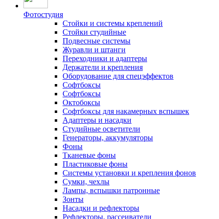
Фотостудия
Стойки и системы креплений
Стойки студийные
Подвесные системы
Журавли и штанги
Переходники и адаптеры
Держатели и крепления
Оборудование для спецэффектов
Софтбоксы
Софтбоксы
Октобоксы
Софтбоксы для накамерных вспышек
Адаптеры и насадки
Студийные осветители
Генераторы, аккумуляторы
Фоны
Тканевые фоны
Пластиковые фоны
Системы установки и крепления фонов
Сумки, чехлы
Лампы, вспышки патронные
Зонты
Насадки и рефлекторы
Рефлекторы, рассеиватели