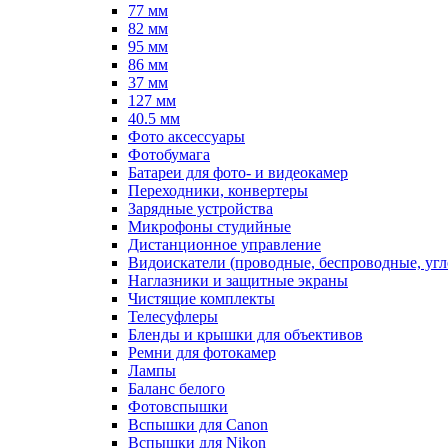
77 мм
82 мм
95 мм
86 мм
37 мм
127 мм
40.5 мм
Фото аксессуары
Фотобумага
Батареи для фото- и видеокамер
Переходники, конвертеры
Зарядные устройства
Микрофоны студийные
Дистанционное управление
Видоискатели (проводные, беспроводные, угл
Наглазники и защитные экраны
Чистящие комплекты
Телесуфлеры
Бленды и крышки для объективов
Ремни для фотокамер
Лампы
Баланс белого
Фотовспышки
Вспышки для Canon
Вспышки для Nikon