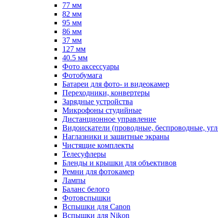
77 мм
82 мм
95 мм
86 мм
37 мм
127 мм
40.5 мм
Фото аксессуары
Фотобумага
Батареи для фото- и видеокамер
Переходники, конвертеры
Зарядные устройства
Микрофоны студийные
Дистанционное управление
Видоискатели (проводные, беспроводные, угл
Наглазники и защитные экраны
Чистящие комплекты
Телесуфлеры
Бленды и крышки для объективов
Ремни для фотокамер
Лампы
Баланс белого
Фотовспышки
Вспышки для Canon
Вспышки для Nikon