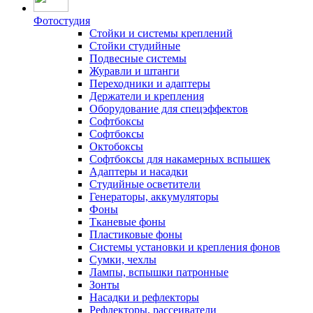
Фотостудия
Стойки и системы креплений
Стойки студийные
Подвесные системы
Журавли и штанги
Переходники и адаптеры
Держатели и крепления
Оборудование для спецэффектов
Софтбоксы
Софтбоксы
Октобоксы
Софтбоксы для накамерных вспышек
Адаптеры и насадки
Студийные осветители
Генераторы, аккумуляторы
Фоны
Тканевые фоны
Пластиковые фоны
Системы установки и крепления фонов
Сумки, чехлы
Лампы, вспышки патронные
Зонты
Насадки и рефлекторы
Рефлекторы, рассеиватели