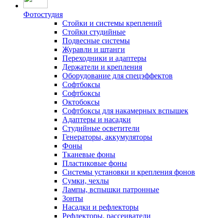
Фотостудия
Стойки и системы креплений
Стойки студийные
Подвесные системы
Журавли и штанги
Переходники и адаптеры
Держатели и крепления
Оборудование для спецэффектов
Софтбоксы
Софтбоксы
Октобоксы
Софтбоксы для накамерных вспышек
Адаптеры и насадки
Студийные осветители
Генераторы, аккумуляторы
Фоны
Тканевые фоны
Пластиковые фоны
Системы установки и крепления фонов
Сумки, чехлы
Лампы, вспышки патронные
Зонты
Насадки и рефлекторы
Рефлекторы, рассеиватели