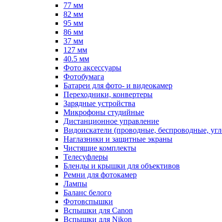
77 мм
82 мм
95 мм
86 мм
37 мм
127 мм
40.5 мм
Фото аксессуары
Фотобумага
Батареи для фото- и видеокамер
Переходники, конвертеры
Зарядные устройства
Микрофоны студийные
Дистанционное управление
Видоискатели (проводные, беспроводные, угл
Наглазники и защитные экраны
Чистящие комплекты
Телесуфлеры
Бленды и крышки для объективов
Ремни для фотокамер
Лампы
Баланс белого
Фотовспышки
Вспышки для Canon
Вспышки для Nikon