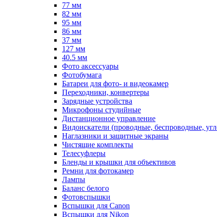
77 мм
82 мм
95 мм
86 мм
37 мм
127 мм
40.5 мм
Фото аксессуары
Фотобумага
Батареи для фото- и видеокамер
Переходники, конвертеры
Зарядные устройства
Микрофоны студийные
Дистанционное управление
Видоискатели (проводные, беспроводные, угл
Наглазники и защитные экраны
Чистящие комплекты
Телесуфлеры
Бленды и крышки для объективов
Ремни для фотокамер
Лампы
Баланс белого
Фотовспышки
Вспышки для Canon
Вспышки для Nikon