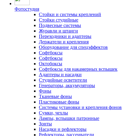
Фотостудия
Стойки и системы креплений
Стойки студийные
Подвесные системы
Журавли и штанги
Переходники и адаптеры
Держатели и крепления
Оборудование для спецэффектов
Софтбоксы
Софтбоксы
Октобоксы
Софтбоксы для накамерных вспышек
Адаптеры и насадки
Студийные осветители
Генераторы, аккумуляторы
Фоны
Тканевые фоны
Пластиковые фоны
Системы установки и крепления фонов
Сумки, чехлы
Лампы, вспышки патронные
Зонты
Насадки и рефлекторы
Рефлекторы, рассеиватели