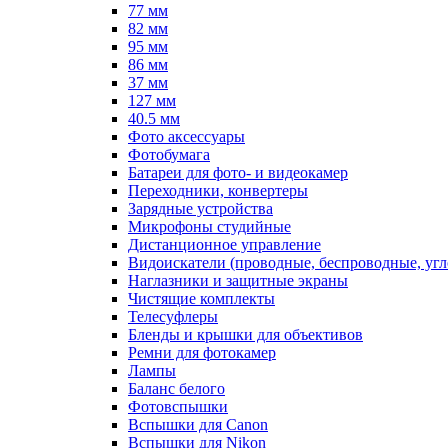
77 мм
82 мм
95 мм
86 мм
37 мм
127 мм
40.5 мм
Фото аксессуары
Фотобумага
Батареи для фото- и видеокамер
Переходники, конвертеры
Зарядные устройства
Микрофоны студийные
Дистанционное управление
Видоискатели (проводные, беспроводные, угл
Наглазники и защитные экраны
Чистящие комплекты
Телесуфлеры
Бленды и крышки для объективов
Ремни для фотокамер
Лампы
Баланс белого
Фотовспышки
Вспышки для Canon
Вспышки для Nikon