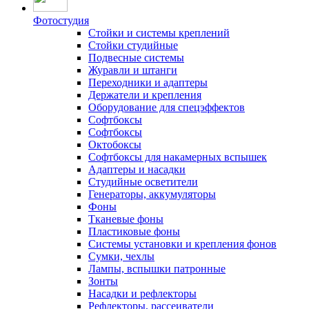
Фотостудия
Стойки и системы креплений
Стойки студийные
Подвесные системы
Журавли и штанги
Переходники и адаптеры
Держатели и крепления
Оборудование для спецэффектов
Софтбоксы
Софтбоксы
Октобоксы
Софтбоксы для накамерных вспышек
Адаптеры и насадки
Студийные осветители
Генераторы, аккумуляторы
Фоны
Тканевые фоны
Пластиковые фоны
Системы установки и крепления фонов
Сумки, чехлы
Лампы, вспышки патронные
Зонты
Насадки и рефлекторы
Рефлекторы, рассеиватели